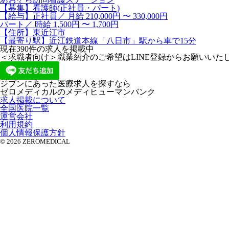
【募集】看護師(正社員・パート)
【給与】正社員／ 月給 210,000円 〜 330,000円
パート／ 時給 1,500円 〜 1,700円
【住所】東近江市
【最寄り駅】近江鉄道本線「八日市」駅から車で15分
現在
390
件の求人を掲載中
＜求職者向け＞職業紹介のご希望はLINE登録からお願いいた
ジブンにあった医療求人を探すなら
ゼロメディカルの
メディヒューマンバンク
求人掲載について
全国医院一覧
運営会社
利用規約
個人情報保護方針
© 2026 ZEROMEDICAL