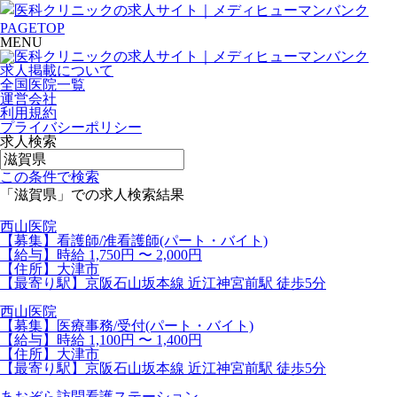
PAGETOP
MENU
求人掲載について
全国医院一覧
運営会社
利用規約
プライバシーポリシー
求人検索
この条件で検索
「滋賀県」での求人検索結果
西山医院
【募集】看護師/准看護師(パート・バイト)
【給与】時給 1,750円 〜 2,000円
【住所】大津市
【最寄り駅】京阪石山坂本線 近江神宮前駅 徒歩5分
西山医院
【募集】医療事務/受付(パート・バイト)
【給与】時給 1,100円 〜 1,400円
【住所】大津市
【最寄り駅】京阪石山坂本線 近江神宮前駅 徒歩5分
あおぞら訪問看護ステーション