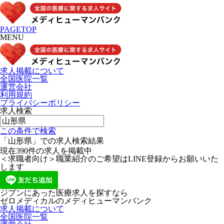
PAGETOP
MENU
求人掲載について
全国医院一覧
運営会社
利用規約
プライバシーポリシー
求人検索
この条件で検索
「山形県」での求人検索結果
現在
390
件の求人を掲載中
＜求職者向け＞職業紹介のご希望はLINE登録からお願いいた
します
ジブンにあった医療求人を探すなら
ゼロメディカルの
メディヒューマンバンク
求人掲載について
全国医院一覧