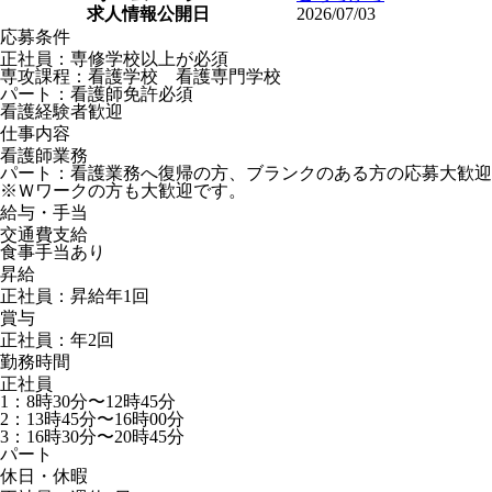
求人情報公開日
2026/07/03
応募条件
正社員：専修学校以上が必須
専攻課程：看護学校 看護専門学校
パート：看護師免許必須
看護経験者歓迎
仕事内容
看護師業務
パート：看護業務へ復帰の方、ブランクのある方の応募大歓迎
※Ｗワークの方も大歓迎です。
給与・手当
交通費支給
食事手当あり
昇給
正社員：昇給年1回
賞与
正社員：年2回
勤務時間
正社員
1：8時30分〜12時45分
2：13時45分〜16時00分
3：16時30分〜20時45分
パート
休日・休暇