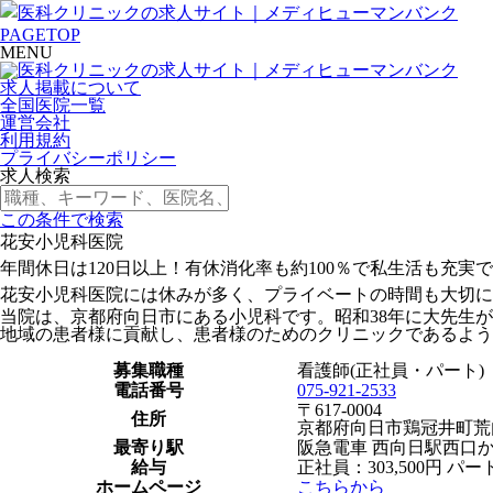
PAGETOP
MENU
求人掲載について
全国医院一覧
運営会社
利用規約
プライバシーポリシー
求人検索
この条件で検索
花安小児科医院
年間休日は120日以上！有休消化率も約100％で私生活も充実で
花安小児科医院には休みが多く、プライベートの時間も大切に
当院は、京都府向日市にある小児科です。昭和38年に大先生
地域の患者様に貢献し、患者様のためのクリニックであるよう
募集職種
看護師(正社員・パート)
電話番号
075-921-2533
〒617-0004
住所
京都府向日市鶏冠井町荒内9
最寄り駅
阪急電車 西向日駅西口
給与
正社員：303,500円 パート
ホームページ
こちらから