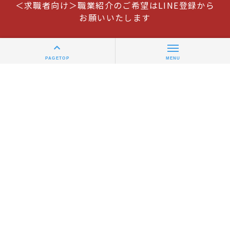
＜求職者向け＞職業紹介のご希望はLINE登録から
お願いいたします
PAGETOP
MENU
ジブンにあった医療求人を探すなら
ゼロメディカルの
メディヒューマンバンク
求人掲載について
全国医院一覧
運営会社
利用規約
個人情報保護方針
© 2026 ZEROMEDICAL