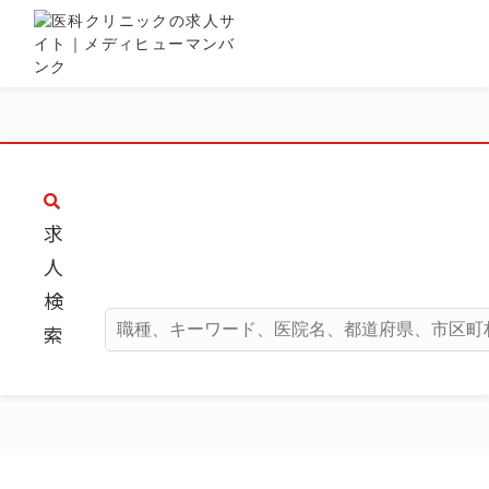
求
人
検
索