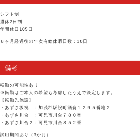
シフト制
週休2日制
年間休日105日
６ヶ月経過後の年次有給休暇日数：10日
備考
転勤の可能性あり
※転勤はご本人の希望も考慮したうえで決定します。
【転勤先施設】
・あずさ坂祝 ：加茂郡坂祝町酒倉１２９５番地２
・あずさ川合 ：可児市川合７８０番
・あずさ川合２：可児市川合８５２番
試用期間あり（3か月）