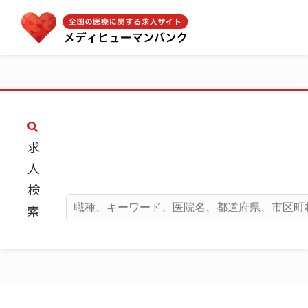
求
人
検
索