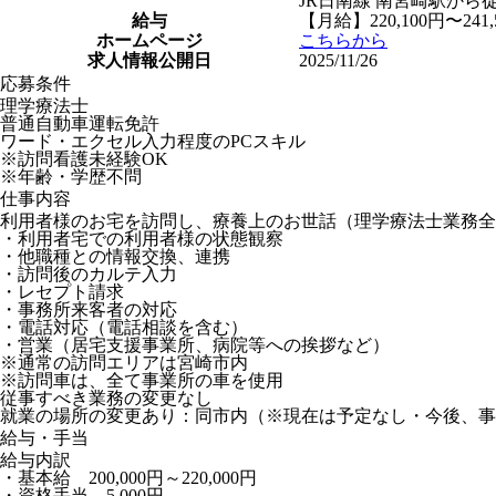
JR日南線 南宮崎駅から徒
給与
【月給】220,100円〜241,
ホームページ
こちらから
求人情報公開日
2025/11/26
応募条件
理学療法士
普通自動車運転免許
ワード・エクセル入力程度のPCスキル
※訪問看護未経験OK
※年齢・学歴不問
仕事内容
利用者様のお宅を訪問し、療養上のお世話（理学療法士業務全
・利用者宅での利用者様の状態観察
・他職種との情報交換、連携
・訪問後のカルテ入力
・レセプト請求
・事務所来客者の対応
・電話対応（電話相談を含む）
・営業（居宅支援事業所、病院等への挨拶など）
※通常の訪問エリアは宮崎市内
※訪問車は、全て事業所の車を使用
従事すべき業務の変更なし
就業の場所の変更あり：同市内（※現在は予定なし・今後、事
給与・手当
給与内訳
・基本給 200,000円～220,000円
・資格手当 5,000円