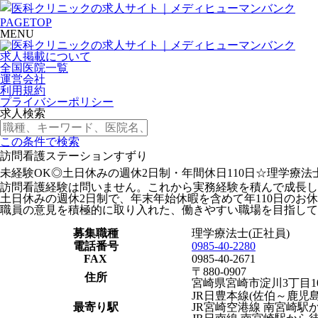
PAGETOP
MENU
求人掲載について
全国医院一覧
運営会社
利用規約
プライバシーポリシー
求人検索
この条件で検索
訪問看護ステーションすずり
未経験OK◎土日休みの週休2日制・年間休日110日☆理学療
訪問看護経験は問いません。これから実務経験を積んで成長し
土日休みの週休2日制で、年末年始休暇を含めて年110日の
職員の意見を積極的に取り入れた、働きやすい職場を目指して
募集職種
理学療法士(正社員)
電話番号
0985-40-2280
FAX
0985-40-2671
〒880-0907
住所
宮崎県宮崎市淀川3丁目10
JR日豊本線(佐伯～鹿児島
最寄り駅
JR宮崎空港線 南宮崎駅