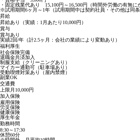
・固定残業代あり 15,100円～16,500円（時間外労働の
※試用期間6ヶ月～1年（試用期間中は契約社員・その他は同
昇給
昇給あり（実績：1月あたり10,000円）
賞与
賞与あり
実績2回/年（計2.5ヶ月：会社の業績により変動あり）
福利厚生
社会保険完備
退職金共済加入
制服支給（クリーニングあり）
マイカー通勤可（駐車場あり）
受動喫煙対策あり（屋内禁煙）
副業OK
交通費
上限月10,000円
加入保険
雇用保険
労災保険
健康保険
厚生年金
勤務時間
8:30～17:30
休憩60分
※時間外 月平均10時間