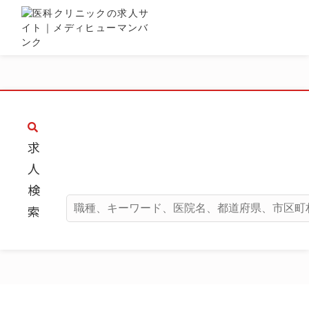
求
人
検
索