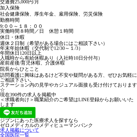
交通費25,000円/月
加入保険
社会健康保険、厚生年金、雇用保険、労災保険
勤務時間
9:００～１８：００
実働時間８時間／日 休憩１時間
休日・休暇
週休２日制（希望がある場合にはご相談下さい）
年末年始休暇（交代制で12/30～１/3）
年間休日120日以上
入職時から有給休暇あり（入社時10日分付与）
産前産後/育児休暇、介護休暇
院長からひとこと
訪問看護に興味はあるけど不安や疑問がある方、ぜひお気軽に
ご相談下さい。
ステーション内の見学やカジュアル面接も受け付けております
☆
現在
390
件の求人を掲載中
＜求職者向け＞職業紹介のご希望はLINE登録からお願いいた
します
ジブンにあった医療求人を探すなら
ゼロメディカルの
メディヒューマンバンク
求人掲載について
全国医院一覧