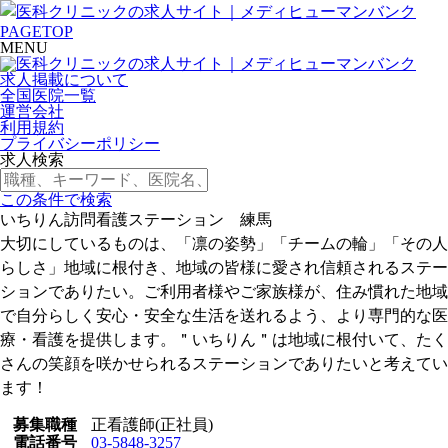
PAGETOP
MENU
求人掲載について
全国医院一覧
運営会社
利用規約
プライバシーポリシー
求人検索
この条件で検索
いちりん訪問看護ステーション 練馬
大切にしているものは、「凛の姿勢」「チームの輪」「その人
らしさ」地域に根付き、地域の皆様に愛され信頼されるステー
ションでありたい。ご利用者様やご家族様が、住み慣れた地域
で自分らしく安心・安全な生活を送れるよう、より専門的な医
療・看護を提供します。＂いちりん＂は地域に根付いて、たく
さんの笑顔を咲かせられるステーションでありたいと考えてい
ます！
募集職種
正看護師(正社員)
電話番号
03‐5848-3257