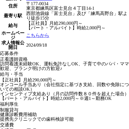
〒177-0034
住所
東京都練馬区富士見台４丁目14‐1
西部池袋線「富士見台」及び「練馬高野台」駅よ
最寄り駅
り徒歩15分
【正社員】月給290,000円～
給与
【パート・アルバイト】時給2,000円～
ホームペー
こちらから
ジ
求人情報公
2024/09/18
開日
応募条件
正看護師資格
訪問看護未経験OK、運転免許なしOK、子育て中のパパ・ママ
歓迎、ブランク明けの方歓迎♪
給与・手当
【正社員】月給290,000円～
オンコール手当あり（会社指定に基づき支給、回数や免除につ
いての相談OK）
インセンティブ支給あり（月の訪問件数８０件を超えた場合）
【パート・アルバイト】時給2,000円～※週1～勤務OK
福利厚生
制服貸与
健康診断費用補助
提携先クリニックでの歯科検診可能
交通費