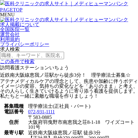
PAGETOP
MENU
求人掲載について
全国医院一覧
運営会社
利用規約
プライバシーポリシー
求人検索
この条件で検索
訪問看護ステーションいちょう
近鉄南大阪線恵我ノ荘駅から徒歩3分！ 理学療法士募集☆
アテナメディカルケアの理念として、疾患や加齢に伴うボディ
イメージの変容、気持ちの変化などを「ありのまま」と考え、
その人らしく生きていけるように寄り添う看護を提供します。
私たちと一緒に素敵な職場を作りましょう！
募集職種
理学療法士(正社員・パート)
電話番号
072-931-1111
〒583-0885
住所
大阪府羽曳野市南恵我之荘8-1-18 ワイズコート
101号
最寄り駅
近鉄南大阪線恵我ノ荘駅 徒歩3分