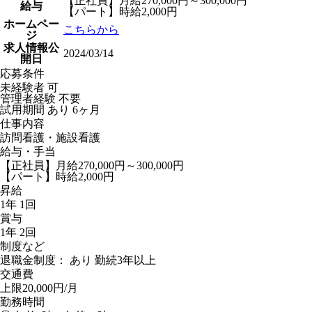
【正社員】月給270,000円～300,000円
給与
【パート】時給2,000円
ホームペー
こちらから
ジ
求人情報公
2024/03/14
開日
応募条件
未経験者 可
管理者経験 不要
試用期間 あり 6ヶ月
仕事内容
訪問看護・施設看護
給与・手当
【正社員】月給270,000円～300,000円
【パート】時給2,000円
昇給
1年 1回
賞与
1年 2回
制度など
退職金制度： あり 勤続3年以上
交通費
上限20,000円/月
勤務時間